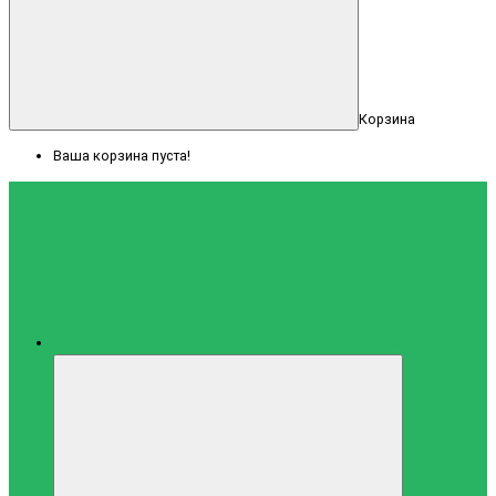
Корзина
Ваша корзина пуста!
Каталог