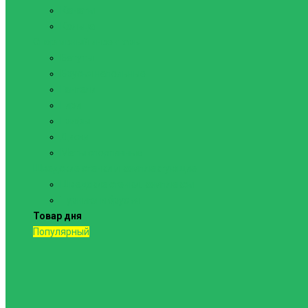
Канаты
Кольца
Спортивный инвентарь
Батуты
Брусья напольные
Гантели
Гири
Грифы
Диски
Маты спортивные
Шведские стенки и комплектующие
Шведские стенки, комплексы
Турники и брусья
Товар дня
Популярный