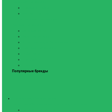
Силовые тренажеры
Скамьи и стойки
Фитнес-станции
Вибрационные платформы
Кардиотренажеры
Беговые дорожки
Велотренажеры
Аксессуары для беговых дорожек
Гребные тренажеры
Орбитреки
Спинбайки
Степперы
Популярные бренды
Спортивное оборудование
Навесное оборудование для шведских стенок
Веревочные лестницы