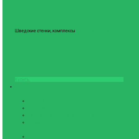
Шведские стенки, комплексы
Шведская стенка Юнайтед №6
Купить
Фитнес и Бодибилдинг
Бодибилдинг
Перчатки для зала
Аксессуары для Бодибилдинга
Компрессионные пояса с утяжкой
Пояса для тяжелой атлетики
Гимнастика
Булава, кольца гимнастические