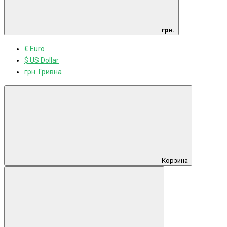
грн.
€ Euro
$ US Dollar
грн. Гривна
Корзина