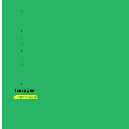
Канаты
Кольца
Спортивный инвентарь
Батуты
Брусья напольные
Гантели
Гири
Грифы
Диски
Маты спортивные
Шведские стенки и комплектующие
Шведские стенки, комплексы
Турники и брусья
Товар дня
Популярный