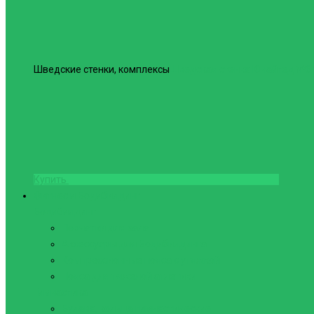
Шведские стенки, комплексы
Шведская стенка Юнайтед №6
Купить
Фитнес и Бодибилдинг
Бодибилдинг
Перчатки для зала
Аксессуары для Бодибилдинга
Компрессионные пояса с утяжкой
Пояса для тяжелой атлетики
Гимнастика
Булава, кольца гимнастические