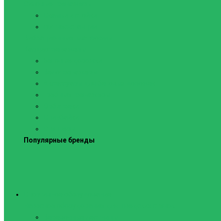
Силовые тренажеры
Скамьи и стойки
Фитнес-станции
Вибрационные платформы
Кардиотренажеры
Беговые дорожки
Велотренажеры
Аксессуары для беговых дорожек
Гребные тренажеры
Орбитреки
Спинбайки
Степперы
Популярные бренды
Спортивное оборудование
Навесное оборудование для шведских стенок
Веревочные лестницы