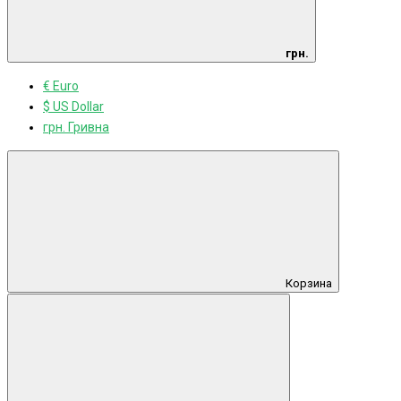
грн.
€ Euro
$ US Dollar
грн. Гривна
Корзина