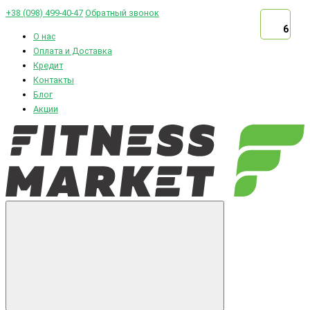
+38 (098) 499-40-47
Обратный звонок
6
О нас
Оплата и Доставка
Кредит
Контакты
Блог
Акции