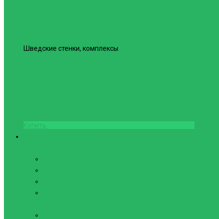
Шведские стенки, комплексы
Шведская стенка Юнайтед №6
Купить
Фитнес и Бодибилдинг
Бодибилдинг
Перчатки для зала
Аксессуары для Бодибилдинга
Компрессионные пояса с утяжкой
Пояса для тяжелой атлетики
Гимнастика
Булава, кольца гимнастические