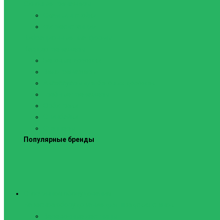
Силовые тренажеры
Скамьи и стойки
Фитнес-станции
Вибрационные платформы
Кардиотренажеры
Беговые дорожки
Велотренажеры
Аксессуары для беговых дорожек
Гребные тренажеры
Орбитреки
Спинбайки
Степперы
Популярные бренды
Спортивное оборудование
Навесное оборудование для шведских стенок
Веревочные лестницы