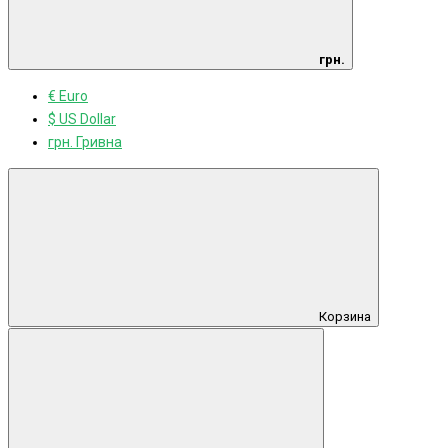
грн.
€ Euro
$ US Dollar
грн. Гривна
Корзина