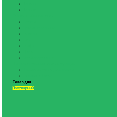
Канаты
Кольца
Спортивный инвентарь
Батуты
Брусья напольные
Гантели
Гири
Грифы
Диски
Маты спортивные
Шведские стенки и комплектующие
Шведские стенки, комплексы
Турники и брусья
Товар дня
Популярный