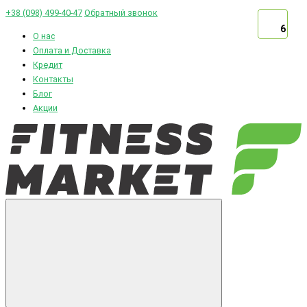
+38 (098) 499-40-47
Обратный звонок
6
6
О нас
Оплата и Доставка
Кредит
Контакты
Блог
Акции