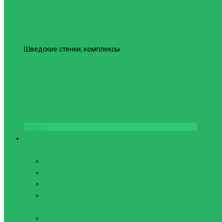
Шведские стенки, комплексы
Шведская стенка Юнайтед №6
Купить
Фитнес и Бодибилдинг
Бодибилдинг
Перчатки для зала
Аксессуары для Бодибилдинга
Компрессионные пояса с утяжкой
Пояса для тяжелой атлетики
Гимнастика
Булава, кольца гимнастические