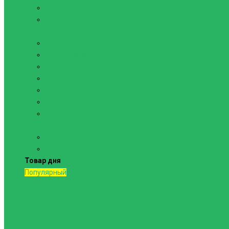
Канаты
Кольца
Спортивный инвентарь
Батуты
Брусья напольные
Гантели
Гири
Грифы
Диски
Маты спортивные
Шведские стенки и комплектующие
Шведские стенки, комплексы
Турники и брусья
Товар дня
Популярный