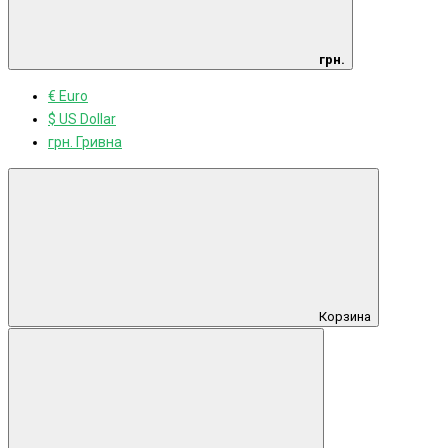
грн.
€ Euro
$ US Dollar
грн. Гривна
Корзина