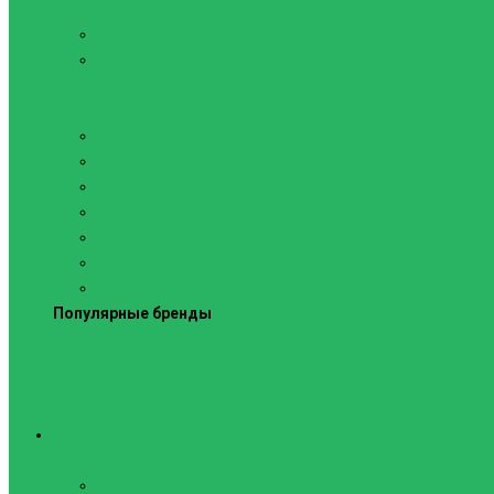
Силовые тренажеры
Скамьи и стойки
Фитнес-станции
Вибрационные платформы
Кардиотренажеры
Беговые дорожки
Велотренажеры
Аксессуары для беговых дорожек
Гребные тренажеры
Орбитреки
Спинбайки
Степперы
Популярные бренды
Спортивное оборудование
Навесное оборудование для шведских стенок
Веревочные лестницы