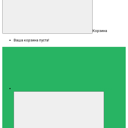
Корзина
Ваша корзина пуста!
Каталог