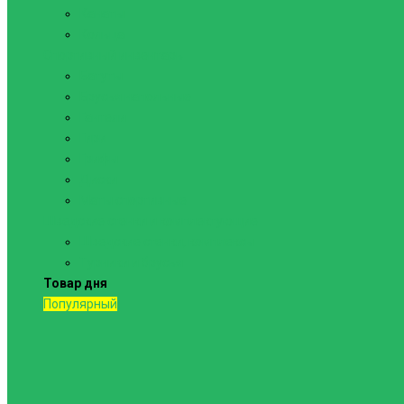
Канаты
Кольца
Спортивный инвентарь
Батуты
Брусья напольные
Гантели
Гири
Грифы
Диски
Маты спортивные
Шведские стенки и комплектующие
Шведские стенки, комплексы
Турники и брусья
Товар дня
Популярный