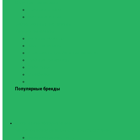
Силовые тренажеры
Скамьи и стойки
Фитнес-станции
Вибрационные платформы
Кардиотренажеры
Беговые дорожки
Велотренажеры
Аксессуары для беговых дорожек
Гребные тренажеры
Орбитреки
Спинбайки
Степперы
Популярные бренды
Спортивное оборудование
Навесное оборудование для шведских стенок
Веревочные лестницы