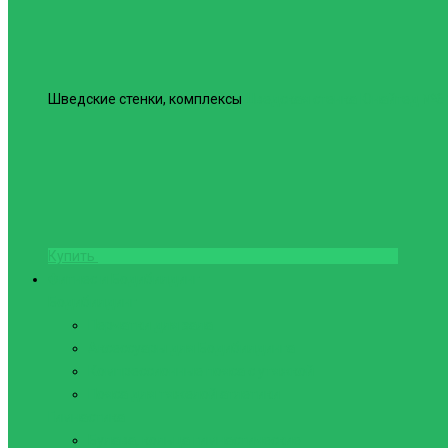
Шведские стенки, комплексы
Шведская стенка Юнайтед №6
Купить
Фитнес и Бодибилдинг
Бодибилдинг
Перчатки для зала
Аксессуары для Бодибилдинга
Компрессионные пояса с утяжкой
Пояса для тяжелой атлетики
Гимнастика
Булава, кольца гимнастические