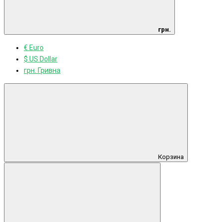
грн.
€ Euro
$ US Dollar
грн. Гривна
Корзина