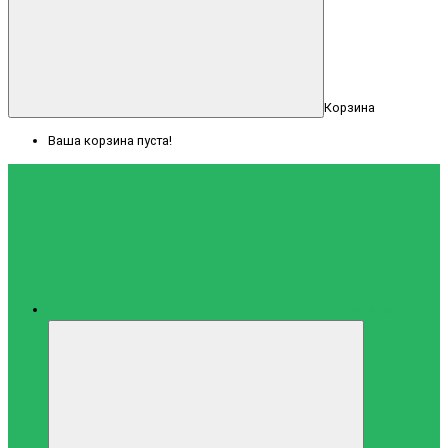
Корзина
Ваша корзина пуста!
Каталог