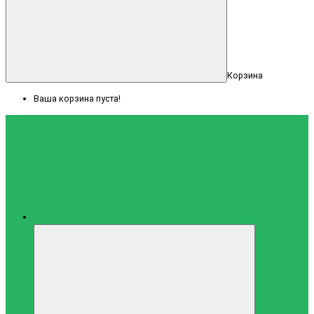
Корзина
Ваша корзина пуста!
Каталог