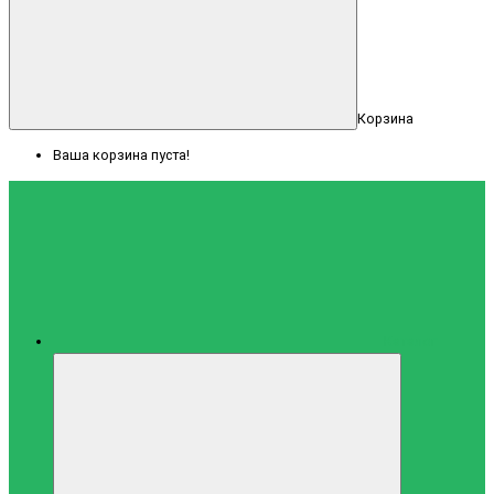
Корзина
Ваша корзина пуста!
Каталог