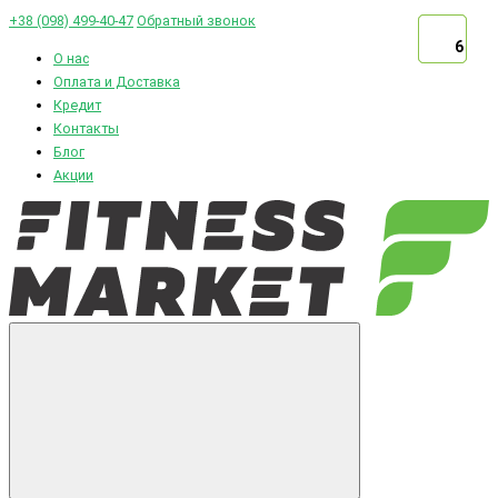
+38 (098) 499-40-47
Обратный звонок
6
6
6
О нас
Оплата и Доставка
Кредит
Контакты
Блог
Акции