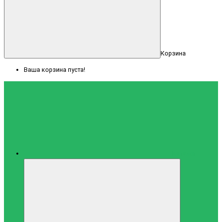
Корзина
Ваша корзина пуста!
Каталог