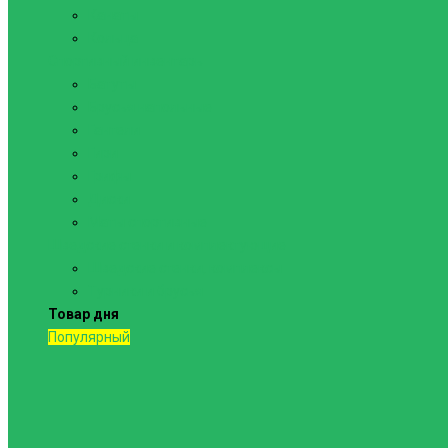
Канаты
Кольца
Спортивный инвентарь
Батуты
Брусья напольные
Гантели
Гири
Грифы
Диски
Маты спортивные
Шведские стенки и комплектующие
Шведские стенки, комплексы
Турники и брусья
Товар дня
Популярный