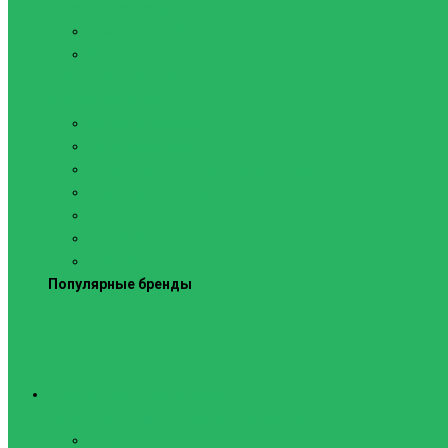
Силовые тренажеры
Скамьи и стойки
Фитнес-станции
Вибрационные платформы
Кардиотренажеры
Беговые дорожки
Велотренажеры
Аксессуары для беговых дорожек
Гребные тренажеры
Орбитреки
Спинбайки
Степперы
Популярные бренды
Спортивное оборудование
Навесное оборудование для шведских стенок
Веревочные лестницы