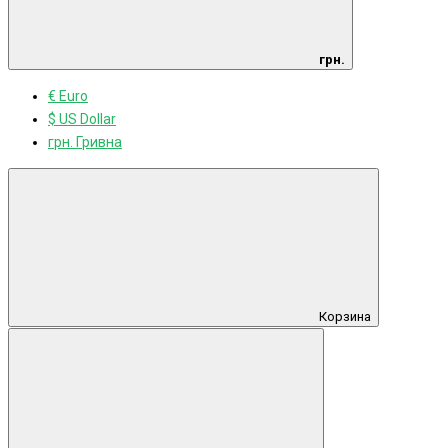
грн.
€ Euro
$ US Dollar
грн. Гривна
Корзина