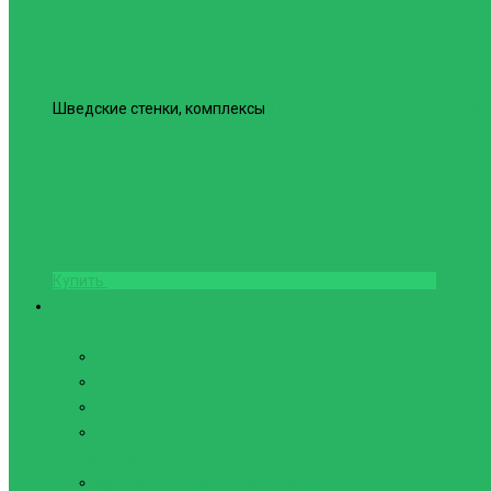
Шведские стенки, комплексы
Шведская стенка Юнайтед №6
Купить
Фитнес и Бодибилдинг
Бодибилдинг
Перчатки для зала
Аксессуары для Бодибилдинга
Компрессионные пояса с утяжкой
Пояса для тяжелой атлетики
Гимнастика
Булава, кольца гимнастические