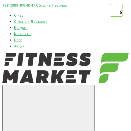
+38 (098) 499-40-47
Обратный звонок
6
6
6
6
О нас
Оплата и Доставка
Кредит
Контакты
Блог
Акции