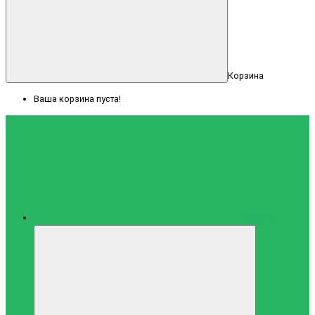
Корзина
Ваша корзина пуста!
Каталог