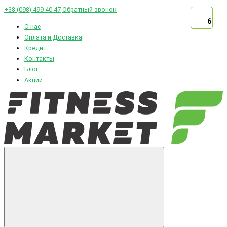
+38 (098) 499-40-47
Обратный звонок
6
6
О нас
Оплата и Доставка
Кредит
Контакты
Блог
Акции