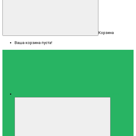
Корзина
Ваша корзина пуста!
Каталог