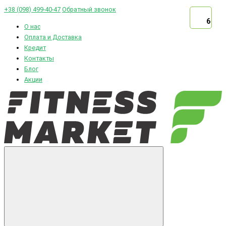
+38 (098) 499-40-47
Обратный звонок
6
О нас
Оплата и Доставка
Кредит
Контакты
Блог
Акции