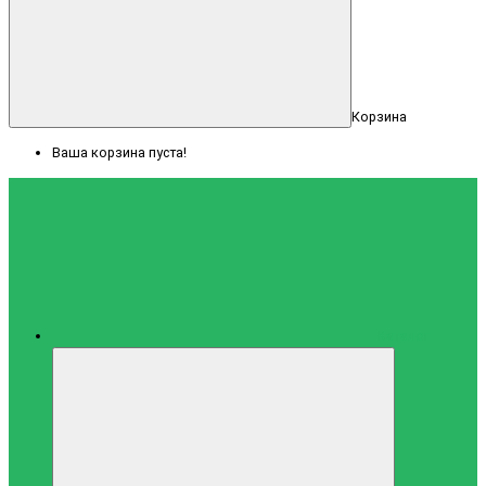
Корзина
Ваша корзина пуста!
Каталог