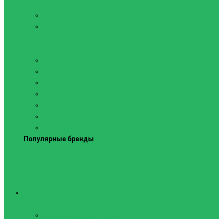
Силовые тренажеры
Скамьи и стойки
Фитнес-станции
Вибрационные платформы
Кардиотренажеры
Беговые дорожки
Велотренажеры
Аксессуары для беговых дорожек
Гребные тренажеры
Орбитреки
Спинбайки
Степперы
Популярные бренды
Спортивное оборудование
Навесное оборудование для шведских стенок
Веревочные лестницы