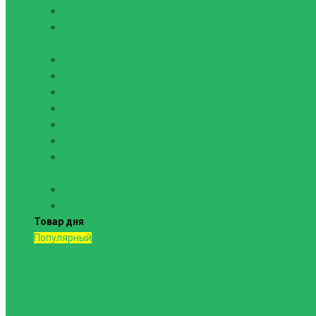
Канаты
Кольца
Спортивный инвентарь
Батуты
Брусья напольные
Гантели
Гири
Грифы
Диски
Маты спортивные
Шведские стенки и комплектующие
Шведские стенки, комплексы
Турники и брусья
Товар дня
Популярный