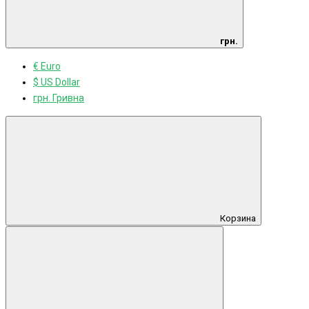
грн.
€ Euro
$ US Dollar
грн. Гривна
Корзина