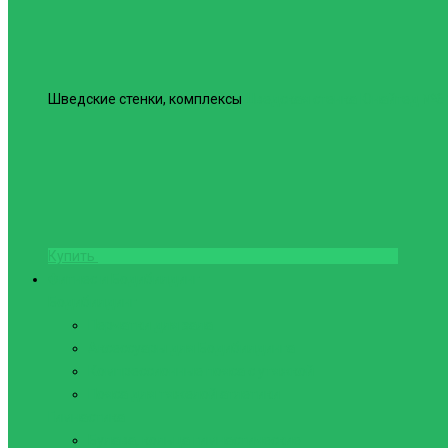
Шведские стенки, комплексы
Шведская стенка Юнайтед №6
Купить
Фитнес и Бодибилдинг
Бодибилдинг
Перчатки для зала
Аксессуары для Бодибилдинга
Компрессионные пояса с утяжкой
Пояса для тяжелой атлетики
Гимнастика
Булава, кольца гимнастические