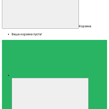
Корзина
Ваша корзина пуста!
Каталог