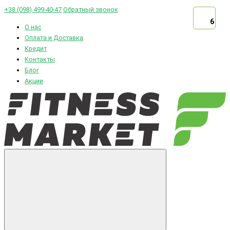
+38 (098) 499-40-47
Обратный звонок
6
О нас
Оплата и Доставка
Кредит
Контакты
Блог
Акции