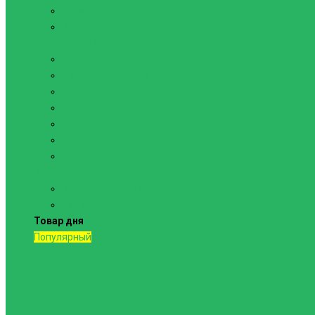
Канаты
Кольца
Спортивный инвентарь
Батуты
Брусья напольные
Гантели
Гири
Грифы
Диски
Маты спортивные
Шведские стенки и комплектующие
Шведские стенки, комплексы
Турники и брусья
Товар дня
Популярный