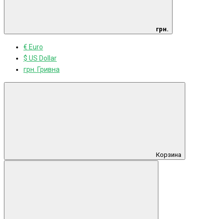
грн.
€ Euro
$ US Dollar
грн. Гривна
Корзина