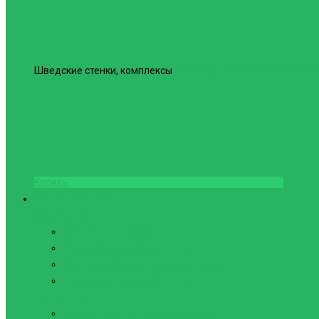
Шведские стенки, комплексы
Шведская стенка Юнайтед №6
Купить
Фитнес и Бодибилдинг
Бодибилдинг
Перчатки для зала
Аксессуары для Бодибилдинга
Компрессионные пояса с утяжкой
Пояса для тяжелой атлетики
Гимнастика
Булава, кольца гимнастические