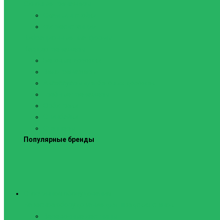
Силовые тренажеры
Скамьи и стойки
Фитнес-станции
Вибрационные платформы
Кардиотренажеры
Беговые дорожки
Велотренажеры
Аксессуары для беговых дорожек
Гребные тренажеры
Орбитреки
Спинбайки
Степперы
Популярные бренды
Спортивное оборудование
Навесное оборудование для шведских стенок
Веревочные лестницы