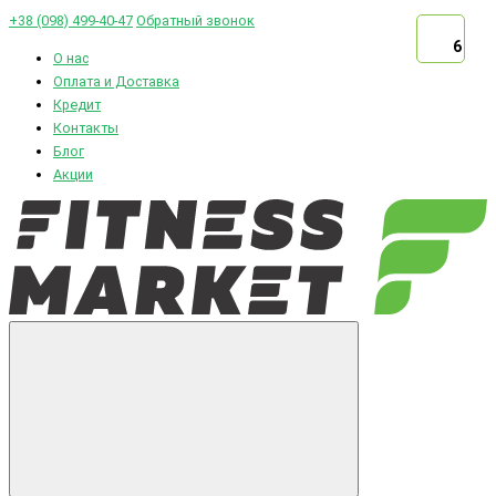
+38 (098) 499-40-47
Обратный звонок
6
О нас
Оплата и Доставка
Кредит
Контакты
Блог
Акции