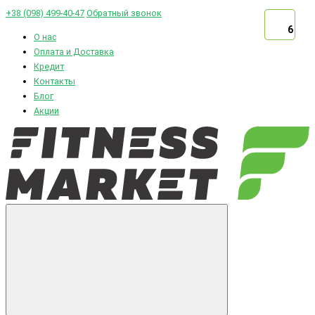
+38 (098) 499-40-47
Обратный звонок
6
6
О нас
Оплата и Доставка
Кредит
Контакты
Блог
Акции