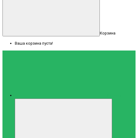
Корзина
Ваша корзина пуста!
Каталог