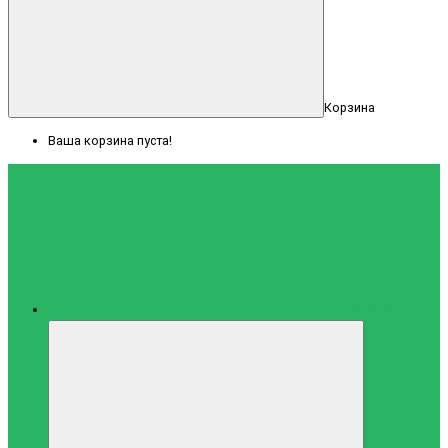
Корзина
Ваша корзина пуста!
Каталог