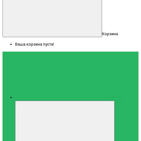
Корзина
Ваша корзина пуста!
Каталог