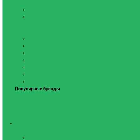
Силовые тренажеры
Скамьи и стойки
Фитнес-станции
Вибрационные платформы
Кардиотренажеры
Беговые дорожки
Велотренажеры
Аксессуары для беговых дорожек
Гребные тренажеры
Орбитреки
Спинбайки
Степперы
Популярные бренды
Спортивное оборудование
Навесное оборудование для шведских стенок
Веревочные лестницы