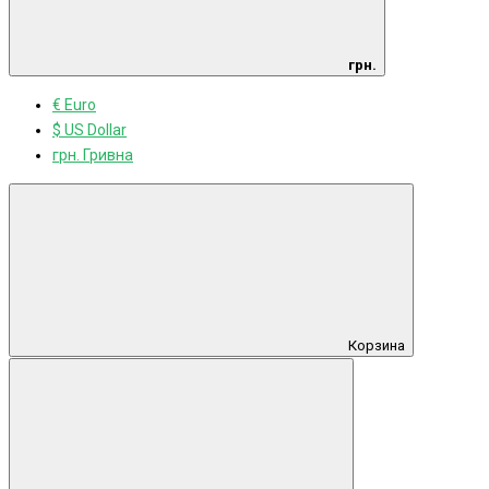
грн.
€ Euro
$ US Dollar
грн. Гривна
Корзина