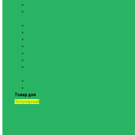
Канаты
Кольца
Спортивный инвентарь
Батуты
Брусья напольные
Гантели
Гири
Грифы
Диски
Маты спортивные
Шведские стенки и комплектующие
Шведские стенки, комплексы
Турники и брусья
Товар дня
Популярный