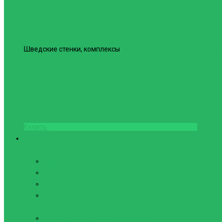
Шведские стенки, комплексы
Шведская стенка Юнайтед №6
Купить
Фитнес и Бодибилдинг
Бодибилдинг
Перчатки для зала
Аксессуары для Бодибилдинга
Компрессионные пояса с утяжкой
Пояса для тяжелой атлетики
Гимнастика
Булава, кольца гимнастические