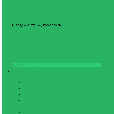
Шведские стенки, комплексы
Шведская стенка Юнайтед №6
Купить
Фитнес и Бодибилдинг
Бодибилдинг
Перчатки для зала
Аксессуары для Бодибилдинга
Компрессионные пояса с утяжкой
Пояса для тяжелой атлетики
Гимнастика
Булава, кольца гимнастические