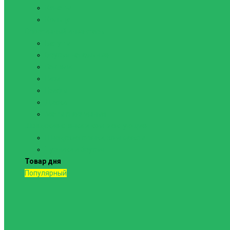
Канаты
Кольца
Спортивный инвентарь
Батуты
Брусья напольные
Гантели
Гири
Грифы
Диски
Маты спортивные
Шведские стенки и комплектующие
Шведские стенки, комплексы
Турники и брусья
Товар дня
Популярный