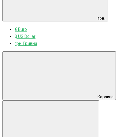
грн.
€ Euro
$ US Dollar
грн. Гривна
Корзина