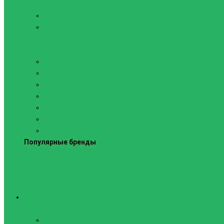
Силовые тренажеры
Скамьи и стойки
Фитнес-станции
Вибрационные платформы
Кардиотренажеры
Беговые дорожки
Велотренажеры
Аксессуары для беговых дорожек
Гребные тренажеры
Орбитреки
Спинбайки
Степперы
Популярные бренды
Спортивное оборудование
Навесное оборудование для шведских стенок
Веревочные лестницы