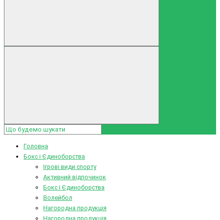
Головна
Бокс і Єдиноборства
Ігрові види спорту
Активний відпочинок
Бокс і Єдиноборства
Волейбол
Нагородна продукція
Нагородна продукція