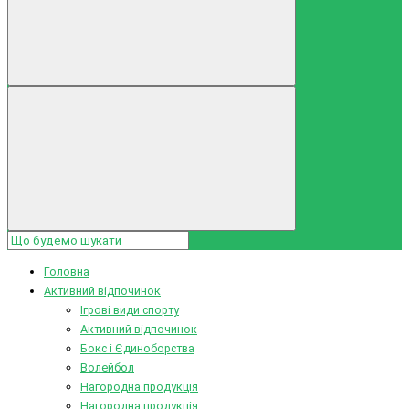
Головна
Активний відпочинок
Ігрові види спорту
Активний відпочинок
Бокс і Єдиноборства
Волейбол
Нагородна продукція
Нагородна продукція