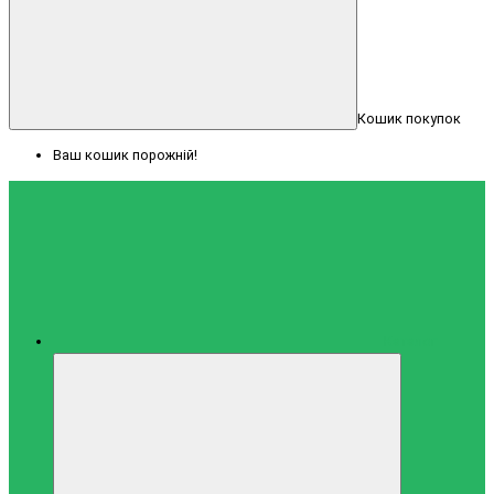
Кошик покупок
Ваш кошик порожній!
Каталог