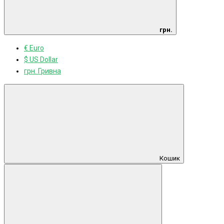
грн.
€ Euro
$ US Dollar
грн. Гривна
Кошик