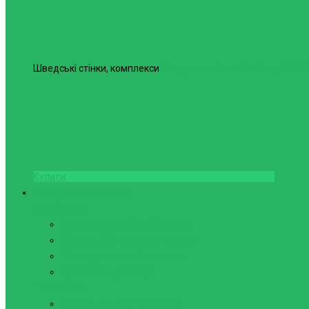
Шведські стінки, комплекси
Шведська стінка Юнайтед №6
98
Купити
Фітнес та Бодібілдинг
Бодібілдинг
Аксесуари для Бодібілдингу
Компресійні пояси з утяжкою
Пояси для важкої атлетики
Рукавички для залу
Гімнастика
Булава, кільця гімнастичні