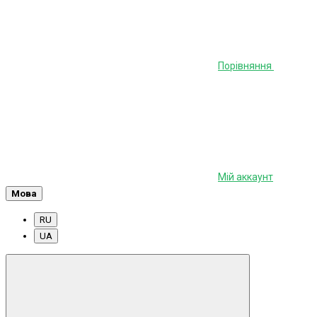
Порівняння
Мій аккаунт
Мова
RU
UA