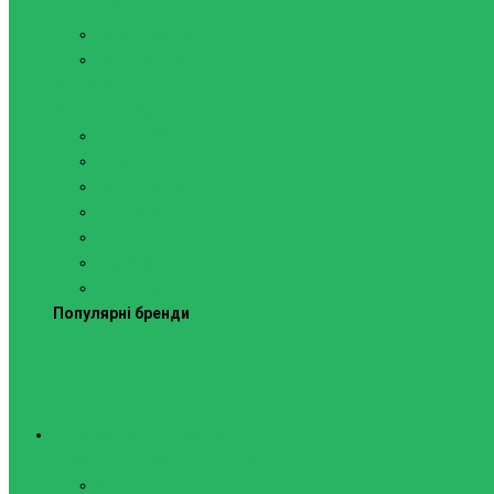
Силові тренажери
Лави та стійки
Фітнес-станції
Віброційні платформи
Кардіотренажери
Бігові доріжки
Велотренажери
Гребні тренажери
Спінбайки
Степери
Аксесуари для бігових доріжок
Орбітреки
Популярні бренди
Спортивне обладнання
Навісне обладнання для шведських стін
Кільця