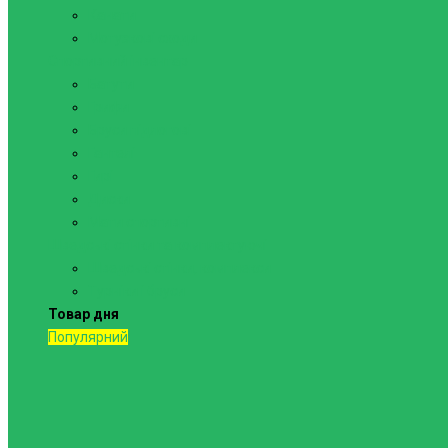
Канати
Мотузкові сходи
Спортивний інвентар
Батути
Грифи
Бруси підлогові
Гантелі
Гирі
Диски
Мати спортивні
Шведські стінки та комплектуючі
Шведські стінки, комплекси
Турніки і бруси
Товар дня
Популярний