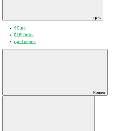
грн.
€ Euro
$ US Dollar
грн. Гривна
Кошик