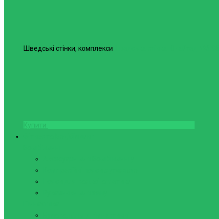
Шведські стінки, комплекси
Шведська стінка Юнайтед №6
98
Купити
Фітнес та Бодібілдинг
Бодібілдинг
Аксесуари для Бодібілдингу
Компресійні пояси з утяжкою
Пояси для важкої атлетики
Рукавички для залу
Гімнастика
Булава, кільця гімнастичні