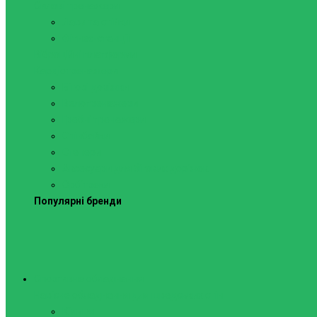
Силові тренажери
Лави та стійки
Фітнес-станції
Віброційні платформи
Кардіотренажери
Бігові доріжки
Велотренажери
Гребні тренажери
Спінбайки
Степери
Аксесуари для бігових доріжок
Орбітреки
Популярні бренди
Спортивне обладнання
Навісне обладнання для шведських стін
Кільця