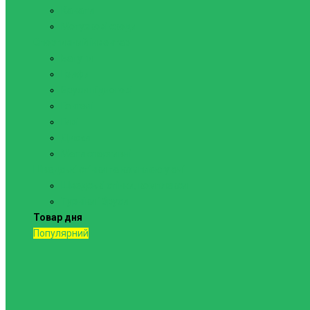
Канати
Мотузкові сходи
Спортивний інвентар
Батути
Грифи
Бруси підлогові
Гантелі
Гирі
Диски
Мати спортивні
Шведські стінки та комплектуючі
Шведські стінки, комплекси
Турніки і бруси
Товар дня
Популярний