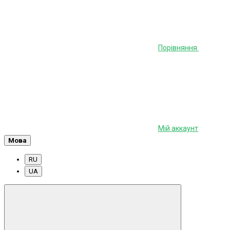
Порівняння
Мій аккаунт
Мова
RU
UA