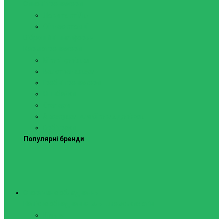
Силові тренажери
Лави та стійки
Фітнес-станції
Віброційні платформи
Кардіотренажери
Бігові доріжки
Велотренажери
Гребні тренажери
Спінбайки
Степери
Аксесуари для бігових доріжок
Орбітреки
Популярні бренди
Спортивне обладнання
Навісне обладнання для шведських стін
Кільця