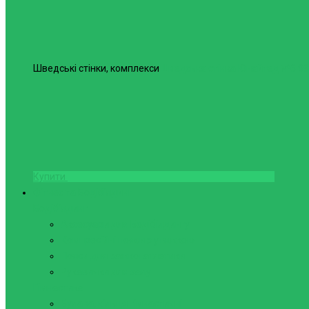
Шведські стінки, комплекси
Шведська стінка Юнайтед №6
98
Купити
Фітнес та Бодібілдинг
Бодібілдинг
Аксесуари для Бодібілдингу
Компресійні пояси з утяжкою
Пояси для важкої атлетики
Рукавички для залу
Гімнастика
Булава, кільця гімнастичні