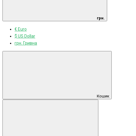
грн.
€ Euro
$ US Dollar
грн. Гривна
Кошик