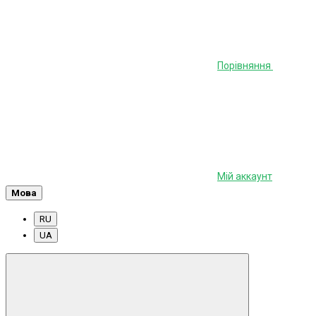
Порівняння
Мій аккаунт
Мова
RU
UA