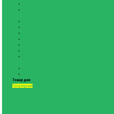
Канати
Мотузкові сходи
Спортивний інвентар
Батути
Грифи
Бруси підлогові
Гантелі
Гирі
Диски
Мати спортивні
Шведські стінки та комплектуючі
Шведські стінки, комплекси
Турніки і бруси
Товар дня
Популярний