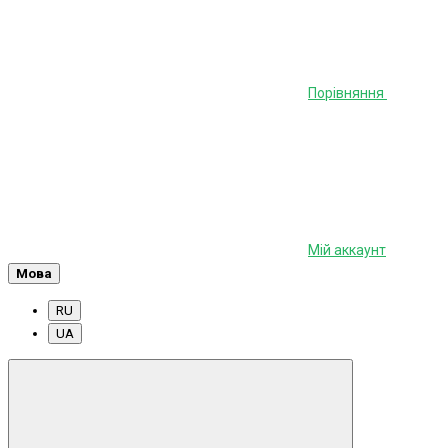
Порівняння
Мій аккаунт
Мова
RU
UA