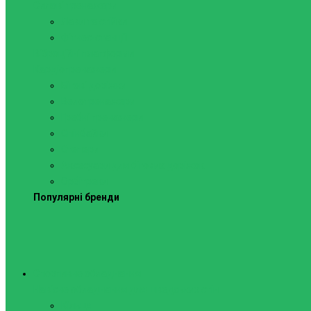
Силові тренажери
Лави та стійки
Фітнес-станції
Віброційні платформи
Кардіотренажери
Бігові доріжки
Велотренажери
Гребні тренажери
Спінбайки
Степери
Аксесуари для бігових доріжок
Орбітреки
Популярні бренди
Спортивне обладнання
Навісне обладнання для шведських стін
Кільця