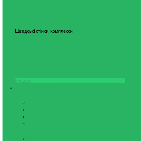
Шведські стінки, комплекси
Шведська стінка Юнайтед №6
98
Купити
Фітнес та Бодібілдинг
Бодібілдинг
Аксесуари для Бодібілдингу
Компресійні пояси з утяжкою
Пояси для важкої атлетики
Рукавички для залу
Гімнастика
Булава, кільця гімнастичні