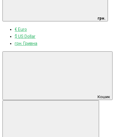
грн.
€ Euro
$ US Dollar
грн. Гривна
Кошик