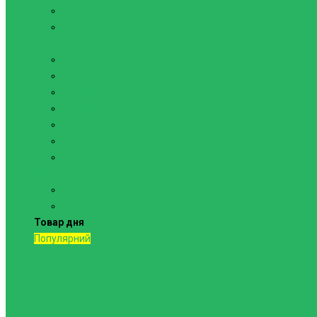
Канати
Мотузкові сходи
Спортивний інвентар
Батути
Грифи
Бруси підлогові
Гантелі
Гирі
Диски
Мати спортивні
Шведські стінки та комплектуючі
Шведські стінки, комплекси
Турніки і бруси
Товар дня
Популярний