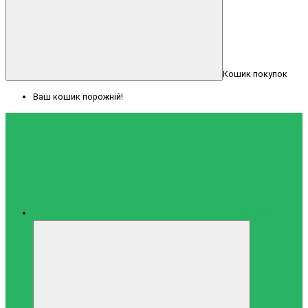
Кошик покупок
Ваш кошик порожній!
Каталог