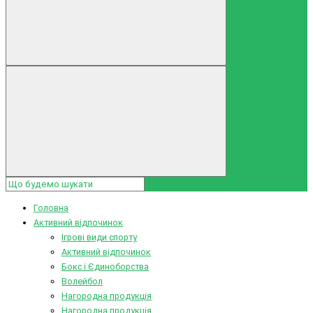
Головна
Активний відпочинок
Ігрові види спорту
Активний відпочинок
Бокс і Єдиноборства
Волейбол
Нагородна продукція
Нагородна продукція