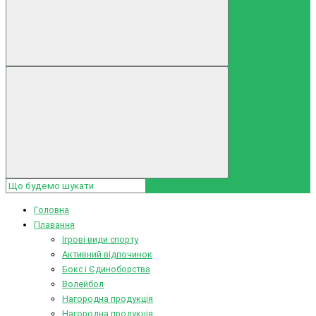
Головна
Плавання
Ігрові види спорту
Активний відпочинок
Бокс і Єдиноборства
Волейбол
Нагородна продукція
Нагородна продукція