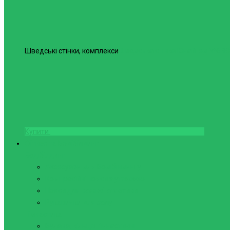
Шведські стінки, комплекси
Шведська стінка Юнайтед №6
98
Купити
Фітнес та Бодібілдинг
Бодібілдинг
Аксесуари для Бодібілдингу
Компресійні пояси з утяжкою
Пояси для важкої атлетики
Рукавички для залу
Гімнастика
Булава, кільця гімнастичні