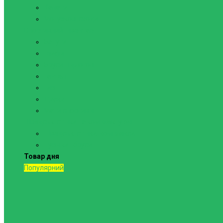
Канати
Мотузкові сходи
Спортивний інвентар
Батути
Грифи
Бруси підлогові
Гантелі
Гирі
Диски
Мати спортивні
Шведські стінки та комплектуючі
Шведські стінки, комплекси
Турніки і бруси
Товар дня
Популярний