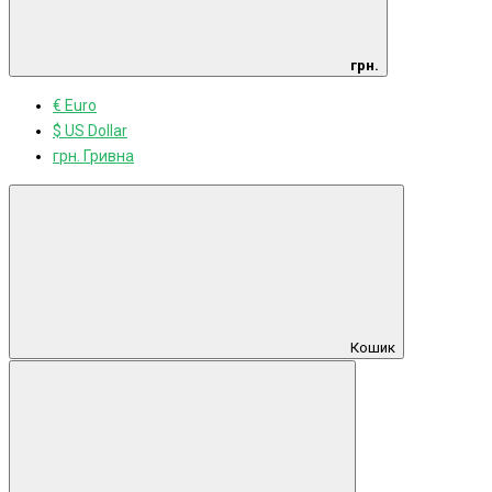
грн.
€ Euro
$ US Dollar
грн. Гривна
Кошик