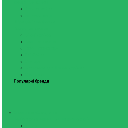
Силові тренажери
Лави та стійки
Фітнес-станції
Віброційні платформи
Кардіотренажери
Бігові доріжки
Велотренажери
Гребні тренажери
Спінбайки
Степери
Аксесуари для бігових доріжок
Орбітреки
Популярні бренди
Спортивне обладнання
Навісне обладнання для шведських стін
Кільця