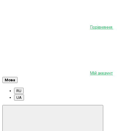
Порівняння
Мій аккаунт
Мова
RU
UA