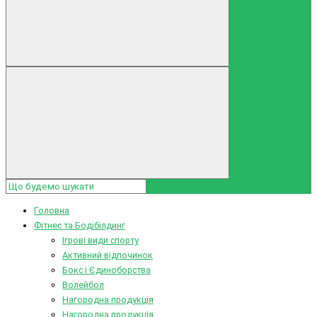
Головна
Фітнес та Бодібілдинг
Ігрові види спорту
Активний відпочинок
Бокс і Єдиноборства
Волейбол
Нагородна продукція
Нагородна продукція