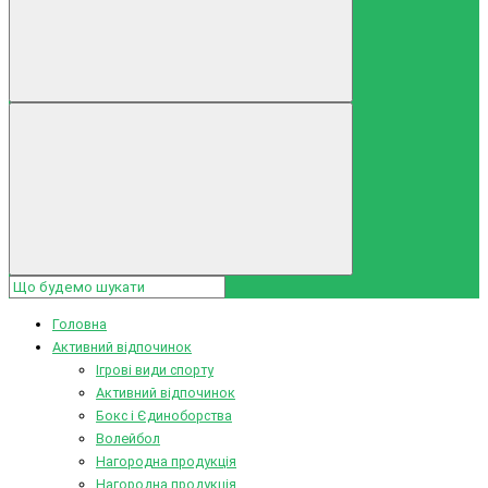
Головна
Активний відпочинок
Ігрові види спорту
Активний відпочинок
Бокс і Єдиноборства
Волейбол
Нагородна продукція
Нагородна продукція