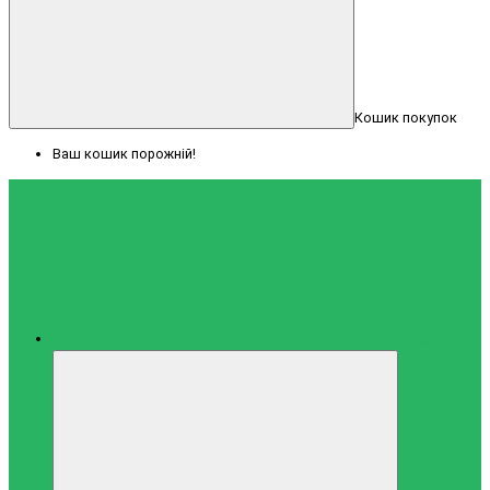
Кошик покупок
Ваш кошик порожній!
Каталог