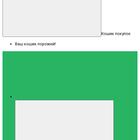
Кошик покупок
Ваш кошик порожній!
Каталог