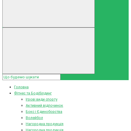
Головна
Фітнес та Бодібілдинг
Ігрові види спорту
Активний відпочинок
Бокс і Єдиноборства
Волейбол
Нагородна продукція
Нагородна продукція