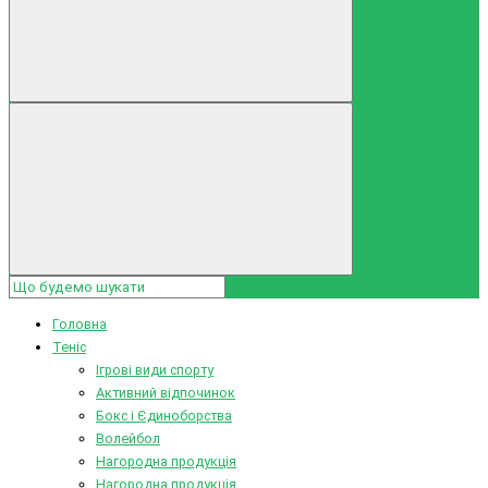
Головна
Теніс
Ігрові види спорту
Активний відпочинок
Бокс і Єдиноборства
Волейбол
Нагородна продукція
Нагородна продукція