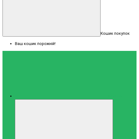
Кошик покупок
Ваш кошик порожній!
Каталог