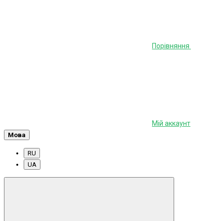
Порівняння
Мій аккаунт
Мова
RU
UA