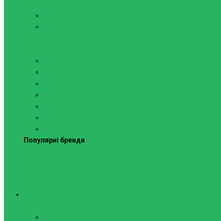
Силові тренажери
Лави та стійки
Фітнес-станції
Віброційні платформи
Кардіотренажери
Бігові доріжки
Велотренажери
Гребні тренажери
Спінбайки
Степери
Аксесуари для бігових доріжок
Орбітреки
Популярні бренди
Спортивне обладнання
Навісне обладнання для шведських стін
Кільця