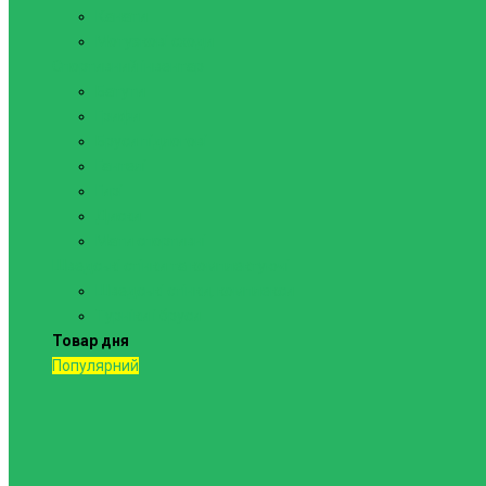
Канати
Мотузкові сходи
Спортивний інвентар
Батути
Грифи
Бруси підлогові
Гантелі
Гирі
Диски
Мати спортивні
Шведські стінки та комплектуючі
Шведські стінки, комплекси
Турніки і бруси
Товар дня
Популярний