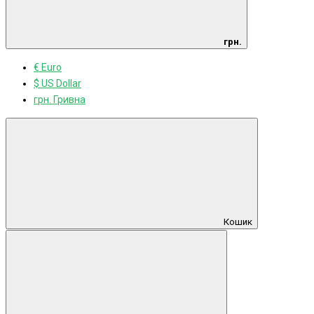
грн.
€ Euro
$ US Dollar
грн. Гривна
Кошик