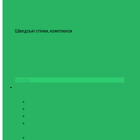
Шведські стінки, комплекси
Шведська стінка Юнайтед №6
98
Купити
Фітнес та Бодібілдинг
Бодібілдинг
Аксесуари для Бодібілдингу
Компресійні пояси з утяжкою
Пояси для важкої атлетики
Рукавички для залу
Гімнастика
Булава, кільця гімнастичні