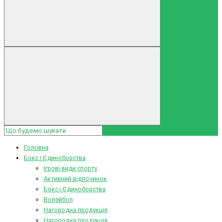
Головна
Бокс і Єдиноборства
Ігрові види спорту
Активний відпочинок
Бокс і Єдиноборства
Волейбол
Нагородна продукція
Нагородна продукція