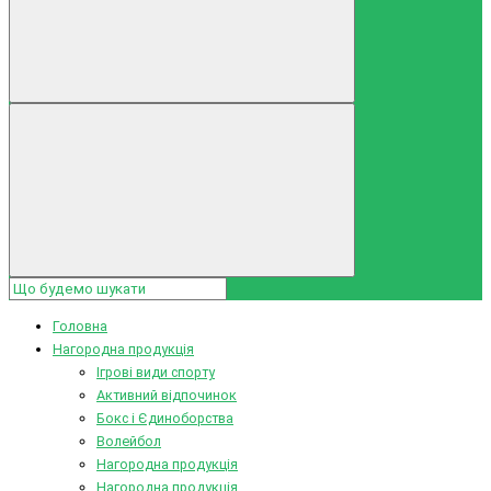
Головна
Нагородна продукція
Ігрові види спорту
Активний відпочинок
Бокс і Єдиноборства
Волейбол
Нагородна продукція
Нагородна продукція