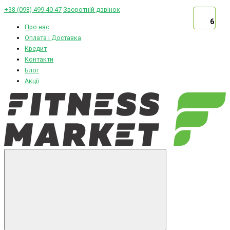
+38 (098) 499-40-47
Зворотній дзвінок
6
6
6
Про нас
Оплата і Доставка
Кредит
Контакти
Блог
Акції