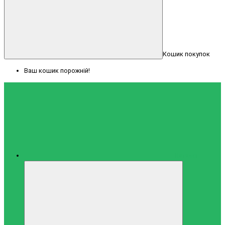
Кошик покупок
Ваш кошик порожній!
Каталог