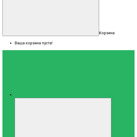
Корзина
Ваша корзина пуста!
Каталог